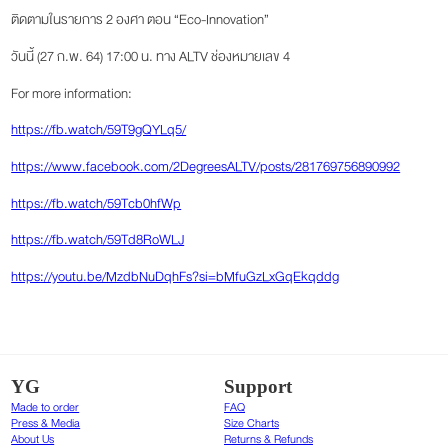
ติดตามในรายการ 2 องศา ตอน “Eco-Innovation”
วันนี้ (27 ก.พ. 64) 17:00 น. ทาง ALTV ช่องหมายเลข 4
For more information:
https://fb.watch/59T9gQYLq5/
https://www.facebook.com/2DegreesALTV/posts/281769756890992
https://fb.watch/59Tcb0hfWp
https://fb.watch/59Td8RoWLJ
https://youtu.be/MzdbNuDqhFs?si=bMfuGzLxGqEkqddg
YG
Support
Made to order
FAQ
Press & Media
Size Charts
About Us
Returns & Refunds