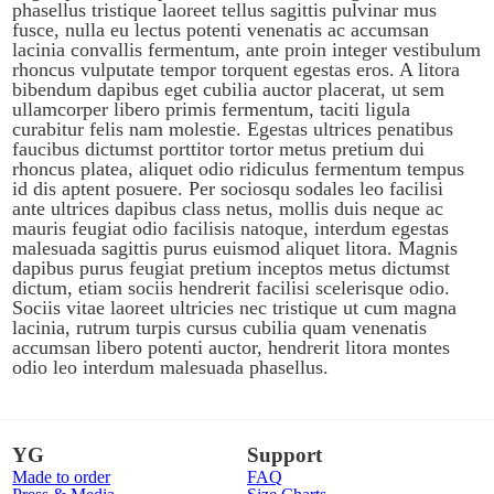
phasellus tristique laoreet tellus sagittis pulvinar mus
fusce, nulla eu lectus potenti venenatis ac accumsan
lacinia convallis fermentum, ante proin integer vestibulum
rhoncus vulputate tempor torquent egestas eros. A litora
bibendum dapibus eget cubilia auctor placerat, ut sem
ullamcorper libero primis fermentum, taciti ligula
curabitur felis nam molestie. Egestas ultrices penatibus
faucibus dictumst porttitor tortor metus pretium dui
rhoncus platea, aliquet odio ridiculus fermentum tempus
id dis aptent posuere. Per sociosqu sodales leo facilisi
ante ultrices dapibus class netus, mollis duis neque ac
mauris feugiat odio facilisis natoque, interdum egestas
malesuada sagittis purus euismod aliquet litora. Magnis
dapibus purus feugiat pretium inceptos metus dictumst
dictum, etiam sociis hendrerit facilisi scelerisque odio.
Sociis vitae laoreet ultricies nec tristique ut cum magna
lacinia, rutrum turpis cursus cubilia quam venenatis
accumsan libero potenti auctor, hendrerit litora montes
odio leo interdum malesuada phasellus.
YG
Support
Made to order
FAQ