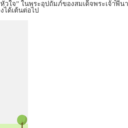
คหัวใจ” ในพระอุปถัมภ์ของสมเด็จพระเจ้าพี่นา
งได้เต้นต่อไป