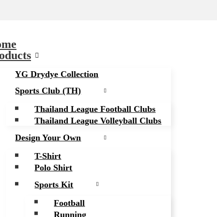
ome
oducts
YG Drydye Collection
Sports Club (TH)
Thailand League Football Clubs
Thailand League Volleyball Clubs
Design Your Own
T-Shirt
Polo Shirt
Sports Kit
Football
Running