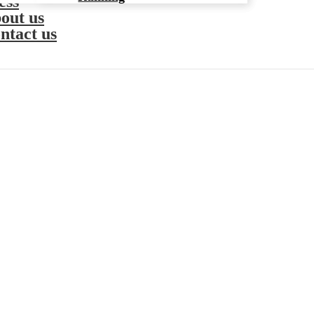
ess
out us
ntact us