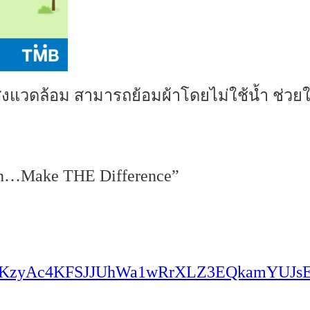
่งแวดล้อม สามารถย้อมผ้าโดยไม่ใช้น้ำ ช่วยใ
 can…Make THE Difference”
iBj3KzyAc4KFSJJUhWa1wRrXLZ3EQkamYUJ