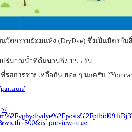
ัตกรรมย้อมแห้ง (DryDye) ซึ่งเป็นมิตรกับสิ
ับปริมาณน้ำที่ดื่มนานถึง 12.5 วัน
ง ๆ ที่รอการช่วยเหลือกันเยอะ ๆ นะครับ “You
/parkrun/
hp?
com%2Fygbydrydye%2Fposts%2Fpfbid091
width=500&is_preview=true